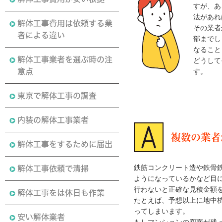
すが、あ
法があれ
解体工事費用は依頼する業
その業者
者による違い
部までし
なること
解体工事業者を選ぶ時の注
どうして
意点
す。
東京で解体工事の調査
内装の解体工事業者
複数の業者
解体工事をするために届出
鉄筋コンクリート造や鉄骨
解体工事依頼で清掃
ようになっているかなど目
行わないと正確な見積金額
解体工事をは休日も作業
たとえば、予想以上に地中
ってしまいます。
安い解体業者
もしマンションの図面が残