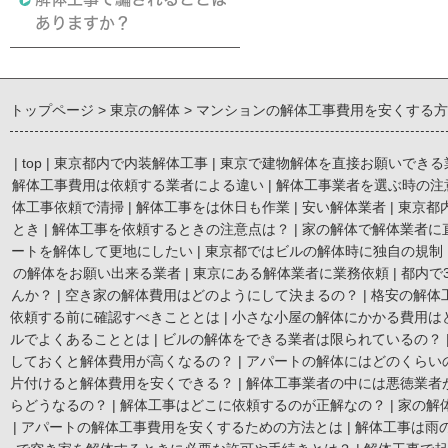
ありますか？
トップページ
東京の解体
マンションの解体工事費用を安くする方
|
top
|
東京都内で内装解体工事
|
東京で建物解体を直接お願いできる
解体工事費用は依頼する業者による違い
|
解体工事業者を選ぶ時の注
体工事依頼で清掃
|
解体工事をは休日も作業
|
安い解体業者
|
東京都
とき
|
解体工事を依頼するときの注意点は？
|
家の解体で解体業者に
ートを解体して更地にしたい
|
東京都ではビルの解体時に独自の規制
の解体をお願い出来る業者
|
東京にある解体業者に業務依頼
|
都内で
んか？
|
空き家の解体費用はどのようにして決まるの？
|
格安の解体
依頼する前に確認すべきこととは
|
小さな小屋の解体にかかる費用は
ルでよくあることとは
|
ビルの解体をできる業者は限られているの？
しておくと解体費用が高くなるの？
|
アパートの解体にはどのくらい
片付けると解体費用を安くできる？
|
解体工事業者の中には悪徳業者
らどうなるの？
|
解体工事はどこに依頼するのが正解なの？
|
家の解
|
アパートの解体工事費用を安くするための方法とは
|
解体工事は雨